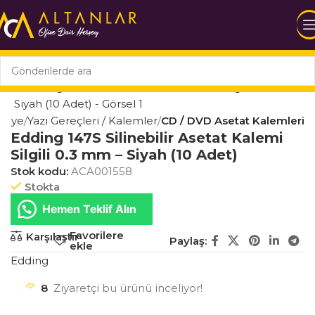
asiye
Yazı Gereçleri / Kalemler
CD / DVD Asetat Kalemleri
Edding 147S Silinebilir Asetat Kalemi
Silgili 0.3 mm – Siyah (10 Adet)
Stok kodu:
ACA001558
Stokta
Hemen Teklif Alın
Favorilere
Karşılaştır
Paylaş:
ekle
Edding
8
Ziyaretçi bu ürünü inceliyor!