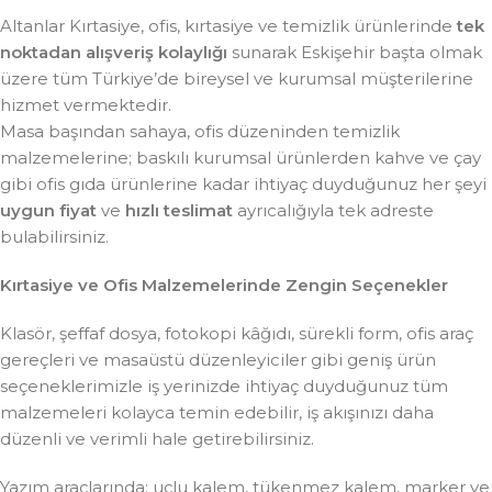
Altanlar Kırtasiye, ofis, kırtasiye ve temizlik ürünlerinde
tek
noktadan alışveriş kolaylığı
sunarak Eskişehir başta olmak
üzere tüm Türkiye’de bireysel ve kurumsal müşterilerine
hizmet vermektedir.
Masa başından sahaya, ofis düzeninden temizlik
malzemelerine; baskılı kurumsal ürünlerden kahve ve çay
gibi ofis gıda ürünlerine kadar ihtiyaç duyduğunuz her şeyi
uygun fiyat
ve
hızlı teslimat
ayrıcalığıyla tek adreste
bulabilirsiniz.
Kırtasiye ve Ofis Malzemelerinde Zengin Seçenekler
Klasör, şeffaf dosya, fotokopi kâğıdı, sürekli form, ofis araç
gereçleri ve masaüstü düzenleyiciler gibi geniş ürün
seçeneklerimizle iş yerinizde ihtiyaç duyduğunuz tüm
malzemeleri kolayca temin edebilir, iş akışınızı daha
düzenli ve verimli hale getirebilirsiniz.
Yazım araçlarında; uçlu kalem, tükenmez kalem, marker ve