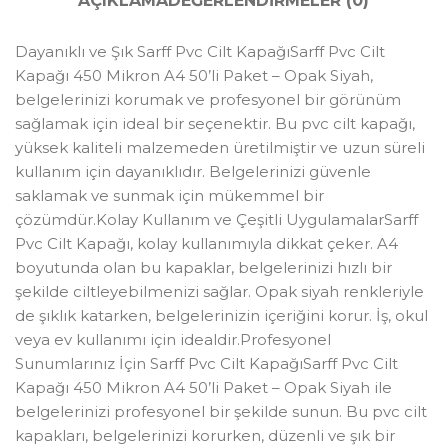
AÇIKLAMA
DEĞERLENDIRMELER (0)
Dayanıklı ve Şık Sarff Pvc Cilt KapağıSarff Pvc Cilt
Kapağı 450 Mikron A4 50’li Paket – Opak Siyah,
belgelerinizi korumak ve profesyonel bir görünüm
sağlamak için ideal bir seçenektir. Bu pvc cilt kapağı,
yüksek kaliteli malzemeden üretilmiştir ve uzun süreli
kullanım için dayanıklıdır. Belgelerinizi güvenle
saklamak ve sunmak için mükemmel bir
çözümdür.Kolay Kullanım ve Çeşitli UygulamalarSarff
Pvc Cilt Kapağı, kolay kullanımıyla dikkat çeker. A4
boyutunda olan bu kapaklar, belgelerinizi hızlı bir
şekilde ciltleyebilmenizi sağlar. Opak siyah renkleriyle
de şıklık katarken, belgelerinizin içeriğini korur. İş, okul
veya ev kullanımı için idealdir.Profesyonel
Sunumlarınız İçin Sarff Pvc Cilt KapağıSarff Pvc Cilt
Kapağı 450 Mikron A4 50’li Paket – Opak Siyah ile
belgelerinizi profesyonel bir şekilde sunun. Bu pvc cilt
kapakları, belgelerinizi korurken, düzenli ve şık bir