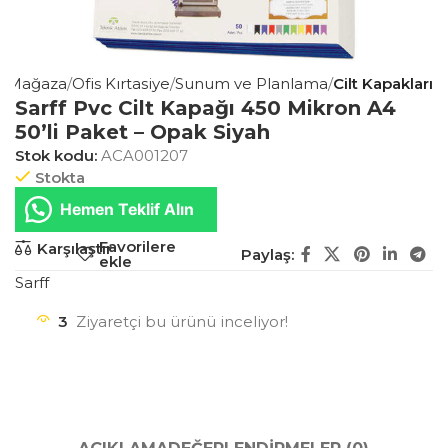
a
Mağaza
Ofis Kırtasiye
Sunum ve Planlama
Cilt Kapakları
Sarff Pvc Cilt Kapağı 450 Mikron A4
50’li Paket – Opak Siyah
Stok kodu:
ACA001207
Stokta
Hemen Teklif Alın
Favorilere
Karşılaştır
Paylaş:
ekle
Sarff
3
Ziyaretçi bu ürünü inceliyor!