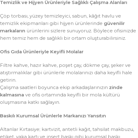
Temizlik ve Hijyen Ürünleriyle Sağlıklı Çalışma Alanları
Çöp torbası, yüzey temizleyici, sabun, kâğıt havlu ve
temizlik ekipmanları gibi hijyen ürünlerinde
güvenilir
markaların
ürünlerini sizlere sunuyoruz. Böylece ofisinizde
hem temiz hem de sağlıklı bir ortam oluşturabilirsiniz.
Ofis Gıda Ürünleriyle Keyifli Molalar
Filtre kahve, hazır kahve, poşet çay, dökme çay, şeker ve
atıştırmalıklar gibi ürünlerle molalarınızı daha keyifli hale
getirin.
Çalışma saatleri boyunca ekip arkadaşlarınızın
zinde
kalmasına
ve ofis ortamında keyifli bir mola kültürü
oluşmasına katkı sağlayın.
Baskılı Kurumsal Ürünlerle Markanızı Yansıtın
Altanlar Kırtasiye; kartvizit, antetli kağıt, tahsilat makbuzu,
etiket, yaka kartı ve insert baskı gibi kurumsal baskı