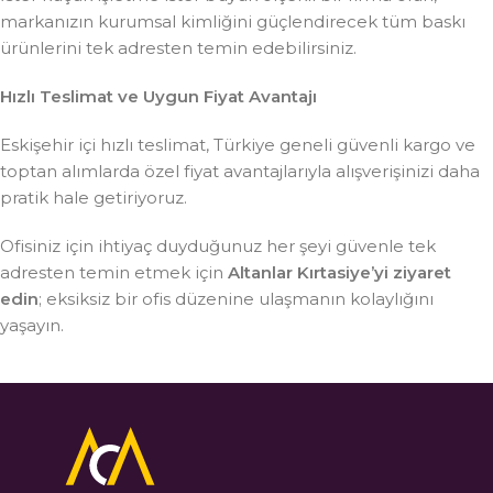
markanızın kurumsal kimliğini güçlendirecek tüm baskı
ürünlerini tek adresten temin edebilirsiniz.
Hızlı Teslimat ve Uygun Fiyat Avantajı
Eskişehir içi hızlı teslimat, Türkiye geneli güvenli kargo ve
toptan alımlarda özel fiyat avantajlarıyla alışverişinizi daha
pratik hale getiriyoruz.
Ofisiniz için ihtiyaç duyduğunuz her şeyi güvenle tek
adresten temin etmek için
Altanlar Kırtasiye’yi ziyaret
edin
; eksiksiz bir ofis düzenine ulaşmanın kolaylığını
yaşayın.