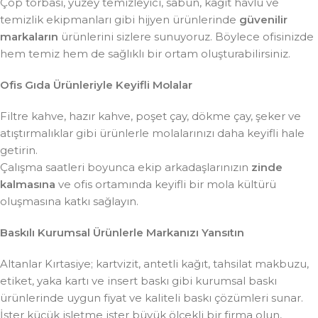
Çöp torbası, yüzey temizleyici, sabun, kâğıt havlu ve
temizlik ekipmanları gibi hijyen ürünlerinde
güvenilir
markaların
ürünlerini sizlere sunuyoruz. Böylece ofisinizde
hem temiz hem de sağlıklı bir ortam oluşturabilirsiniz.
Ofis Gıda Ürünleriyle Keyifli Molalar
Filtre kahve, hazır kahve, poşet çay, dökme çay, şeker ve
atıştırmalıklar gibi ürünlerle molalarınızı daha keyifli hale
getirin.
Çalışma saatleri boyunca ekip arkadaşlarınızın
zinde
kalmasına
ve ofis ortamında keyifli bir mola kültürü
oluşmasına katkı sağlayın.
Baskılı Kurumsal Ürünlerle Markanızı Yansıtın
Altanlar Kırtasiye; kartvizit, antetli kağıt, tahsilat makbuzu,
etiket, yaka kartı ve insert baskı gibi kurumsal baskı
ürünlerinde uygun fiyat ve kaliteli baskı çözümleri sunar.
İster küçük işletme ister büyük ölçekli bir firma olun,