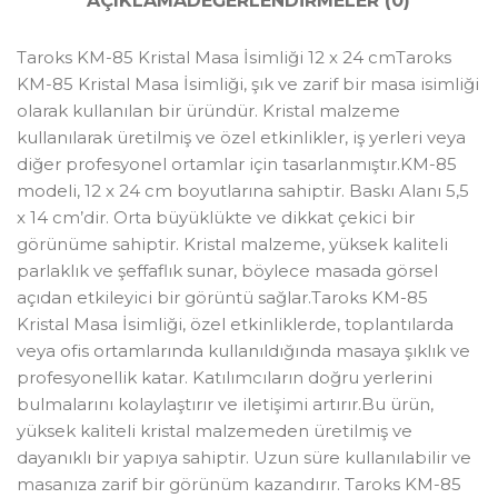
AÇIKLAMA
DEĞERLENDIRMELER (0)
Taroks KM-85 Kristal Masa İsimliği 12 x 24 cmTaroks
KM-85 Kristal Masa İsimliği, şık ve zarif bir masa isimliği
olarak kullanılan bir üründür. Kristal malzeme
kullanılarak üretilmiş ve özel etkinlikler, iş yerleri veya
diğer profesyonel ortamlar için tasarlanmıştır.KM-85
modeli, 12 x 24 cm boyutlarına sahiptir. Baskı Alanı 5,5
x 14 cm’dir. Orta büyüklükte ve dikkat çekici bir
görünüme sahiptir. Kristal malzeme, yüksek kaliteli
parlaklık ve şeffaflık sunar, böylece masada görsel
açıdan etkileyici bir görüntü sağlar.Taroks KM-85
Kristal Masa İsimliği, özel etkinliklerde, toplantılarda
veya ofis ortamlarında kullanıldığında masaya şıklık ve
profesyonellik katar. Katılımcıların doğru yerlerini
bulmalarını kolaylaştırır ve iletişimi artırır.Bu ürün,
yüksek kaliteli kristal malzemeden üretilmiş ve
dayanıklı bir yapıya sahiptir. Uzun süre kullanılabilir ve
masanıza zarif bir görünüm kazandırır. Taroks KM-85