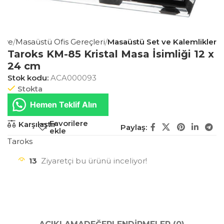
siye
Masaüstü Ofis Gereçleri
Masaüstü Set ve Kalemlikler
Taroks KM-85 Kristal Masa İsimliği 12 x
24 cm
Stok kodu:
ACA000093
Stokta
Hemen Teklif Alın
Favorilere
Karşılaştır
Paylaş:
ekle
Taroks
13
Ziyaretçi bu ürünü inceliyor!