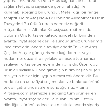
yapma imkanı verir. Delta Ataş kağıtları sıkıca tutan
sağlam tel yapısı sayesinde gönül rahatlığı ile
kullanabileceğiniz bir üründür. Metalik gri bir renge
sahiptir. Delta Ataş No:4 179 Yanında Alınabilecek Ürün
Tavsiyeleri Bu ürünü tercih eden siz değerli
müşterilerimizi Altanlar Kırtasiye.com sitemizde
bulunan Ofis Kırtasiye kategorisindeki birbirinden
avantajlı fiyat seçenekleri ile sunduğumuz ürünlerimizi
incelemelerini önemle tavsiye ederiz.En Ucuz Ataş
ÇeşitleriAtaşlar gün içerisinde kağıtlarımızı veya
notlarımızı düzenli bir şekilde bir arada tutmamızı
sağlayan kırtasiye gereçlerinden birisidir. Üstelik bu
ürünleri sıklıkla kullandığımız için birim başına düşen
maliyetin bizler için uygun olması çok önemlidir. Bu
nedenle en ucuz fiyat seçenekleri ve binlerce ürünü
tek bir çatı altında sizlere sunduğumuz Altanlar
Kırtasiye.com sitemizde aradığınız tüm ürünleri en
avantajlı fiyat seçenekleri ile bulabilirsiniz. Üstelik
dilediğiniz ürünü sadece tek bir tık ile anında sipariş