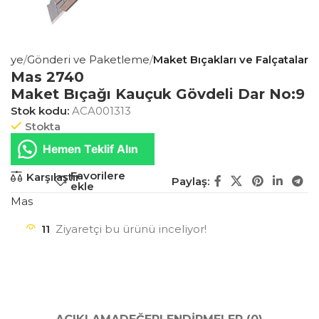
asiye
Gönderi ve Paketleme
Maket Bıçakları ve Falçatalar
Mas 2740
Maket Bıçağı Kauçuk Gövdeli Dar No:9
Stok kodu:
ACA001313
Stokta
Hemen Teklif Alın
Favorilere
Karşılaştır
Paylaş:
ekle
Mas
11
Ziyaretçi bu ürünü inceliyor!