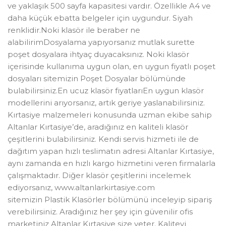
ve yaklaşık 500 sayfa kapasitesi vardır. Özellikle A4 ve
daha küçük ebatta belgeler için uygundur. Siyah
renklidir.Noki klasör ile beraber ne
alabilirimDosyalama yapıyorsanız mutlak surette
poşet dosyalara ihtyaç duyacaksınız. Noki klasör
içerisinde kullanıma uygun olan, en uygun fiyatlı poşet
dosyaları sitemizin Poşet Dosyalar bölümünde
bulabilirsiniz.En ucuz klasör fiyatlarıEn uygun klasör
modellerini arıyorsanız, artık geriye yaslanabilirsiniz.
Kırtasiye malzemeleri konusunda uzman ekibe sahip
Altanlar Kırtasiye’de, aradığınız en kaliteli klasör
çeşitlerini bulabilirsiniz. Kendi servis hizmeti ile de
dağıtım yapan hızlı teslimatın adresi Altanlar Kırtasiye,
aynı zamanda en hızlı kargo hizmetini veren firmalarla
çalışmaktadır. Diğer klasör çeşitlerini incelemek
ediyorsanız, www.altanlarkirtasiye.com
sitemizin Plastik Klasörler bölümünü inceleyip sipariş
verebilirsiniz. Aradığınız her şey için güvenilir ofis
marketiniz Altanlar Kırtasiye size yeter. Kaliteyi