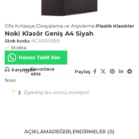
a
Ofis Kırtasiye
Dosyalama ve Arşivleme
Plastik Klasörler
Noki Klasör Geniş A4 Siyah
Stok kodu:
ACA000959
Stokta
Hemen Teklif Alın
Favorilere
Karşılaştır
Paylaş:
ekle
Noki
2
Ziyaretçi bu ürünü inceliyor!
AÇIKLAMA
DEĞERLENDIRMELER (0)