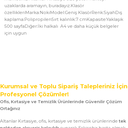
uzaklarda aramayın, buradayız.Klasör
özellikleriMarka:NokiModel:Geniş KlasörRenk:SiyahDış
kaplama:PolipropilenSırt kalınlık:7 cmKapasite:Yaklaşık
500 sayfaDiğer:İki halkalı A4 ve daha küçük belgeler
için uygun
Kurumsal ve Toplu Sipariş Talepleriniz İçin
Profesyonel Çözümler!
Ofis, Kırtasiye ve Temizlik Ürünlerinde Güvenilir Çözüm
Ortağınız
Altanlar Kırtasiye, ofis, kırtasiye ve temizlik ürünlerinde
tek
noktadan alışveriş kolaylığı
sunarak Eskişehir başta olmak