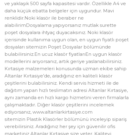
ve yaklaşık 500 sayfa kapasitesi vardır. Özellikle A4 ve
daha küçük ebatta belgeler için uygundur. Mavi
renklidir.Noki klasör ile beraber ne
alabilirimDosyalama yapıyorsanız mutlak surette
poşet dosyalara ihtyaç duyacaksınız. Noki klasör
içerisinde kullanıma uygun olan, en uygun fiyatlı poşet
dosyaları sitemizin Poşet Dosyalar bölümünde
bulabilirsiniz.En ucuz klasör fiyatlarıEn uygun klasör
modellerini arıyorsanız, artık geriye yaslanabilirsiniz.
Kırtasiye malzemeleri konusunda uzman ekibe sahip
Altanlar Kırtasiye’de, aradığınız en kaliteli klasör
çeşitlerini bulabilirsiniz. Kendi servis hizmeti ile de
dağıtım yapan hızlı teslimatın adresi Altanlar Kırtasiye,
aynı zamanda en hızlı kargo hizmetini veren firmalarla
çalışmaktadır. Diğer klasör çeşitlerini incelemek
ediyorsanız, www.altanlarkirtasiye.com
sitemizin Plastik Klasörler bölümünü inceleyip sipariş
verebilirsiniz. Aradığınız her şey için güvenilir ofis
marketiniz Altanlar Kırtasiye size yeter. Kaliteyi