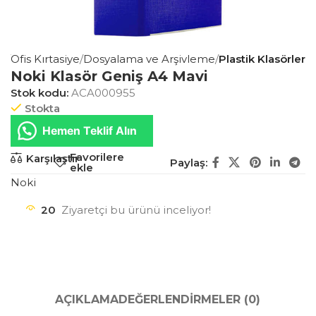
a
Ofis Kırtasiye
Dosyalama ve Arşivleme
Plastik Klasörler
Noki Klasör Geniş A4 Mavi
Stok kodu:
ACA000955
Stokta
Hemen Teklif Alın
Favorilere
Karşılaştır
Paylaş:
ekle
Noki
20
Ziyaretçi bu ürünü inceliyor!
AÇIKLAMA
DEĞERLENDIRMELER (0)