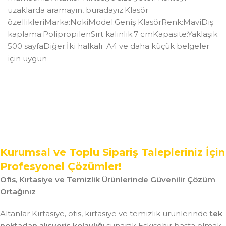
uzaklarda aramayın, buradayız.Klasör
özellikleriMarka:NokiModel:Geniş KlasörRenk:MaviDış
kaplama:PolipropilenSırt kalınlık:7 cmKapasite:Yaklaşık
500 sayfaDiğer:İki halkalı A4 ve daha küçük belgeler
için uygun
Kurumsal ve Toplu Sipariş Talepleriniz İçin
Profesyonel Çözümler!
Ofis, Kırtasiye ve Temizlik Ürünlerinde Güvenilir Çözüm
Ortağınız
Altanlar Kırtasiye, ofis, kırtasiye ve temizlik ürünlerinde
tek
noktadan alışveriş kolaylığı
sunarak Eskişehir başta olmak