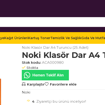
iye
Kağıt Ürünleri
Kartuş Toner
Temizlik Ve Sağlık
Gıda Ve Mutf
Ana Sayfa
Mağaza
Ofis Kırtasiye
Dosyalama ve
Noki Klasör Dar A4 Turuncu (25 Adet)
Noki Klasör Dar A4 
Stok kodu:
ACA000980
Stokta
Hemen Teklif Alın
Karşılaştır
Favorilere ekle
Noki
4
Ziyaretçi bu ürünü inceliyor!