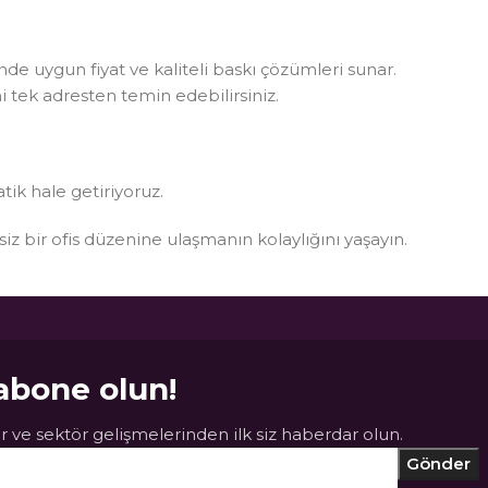
rinde uygun fiyat ve kaliteli baskı çözümleri sunar.
i tek adresten temin edebilirsiniz.
atik hale getiriyoruz.
ksiz bir ofis düzenine ulaşmanın kolaylığını yaşayın.
abone olun!
 ve sektör gelişmelerinden ilk siz haberdar olun.