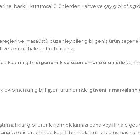
ine; baskılı kurumsal ürünlerden kahve ve çay gibi ofis gı
aç gereçleri ve masaüstü düzenleyiciler gibi geniş ürün seçen
ve verimli hale getirebilirsiniz.
 cd kalemi gibi
ergonomik ve uzun ömürlü ürünlerle
yazım 
lik ekipmanları gibi hijyen ürünlerinde
güvenilir markaların
ü
tırmalıklar gibi ürünlerle molalarınızı daha keyifli hale getir
sına
ve ofis ortamında keyifli bir mola kültürü oluşmasına ka