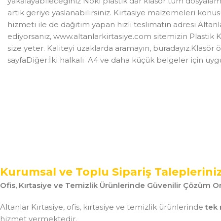
yakalayabileceğiniz Noki plastik dar klasör tüm dosyalama i
artık geriye yaslanabilirsiniz. Kırtasiye malzemeleri konusu
hizmeti ile de dağıtım yapan hızlı teslimatın adresi Altan
ediyorsanız, www.altanlarkirtasiye.com sitemizin Plastik Kl
size yeter. Kaliteyi uzaklarda aramayın, buradayız.Klasö
sayfaDiğer:İki halkalı A4 ve daha küçük belgeler için uyg
Kurumsal ve Toplu Sipariş Taleplerini
Ofis, Kırtasiye ve Temizlik Ürünlerinde Güvenilir Çözüm Or
Altanlar Kırtasiye, ofis, kırtasiye ve temizlik ürünlerinde
tek 
hizmet vermektedir.