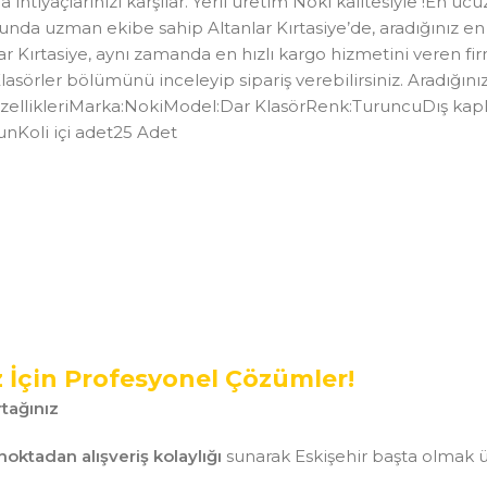
htiyaçlarınızı karşılar. Yerli üretim Noki kalitesiyle !En ucu
nda uzman ekibe sahip Altanlar Kırtasiye’de, aradığınız en kal
lar Kırtasiye, aynı zamanda en hızlı kargo hizmetini veren fi
asörler bölümünü inceleyip sipariş verebilirsiniz. Aradığınız 
r özellikleriMarka:NokiModel:Dar KlasörRenk:TuruncuDış kapl
unKoli içi adet25 Adet
z İçin Profesyonel Çözümler!
tağınız
noktadan alışveriş kolaylığı
sunarak Eskişehir başta olmak ü