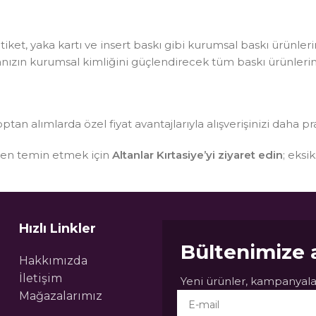
, etiket, yaka kartı ve insert baskı gibi kurumsal baskı ürünle
kanızın kurumsal kimliğini güçlendirecek tüm baskı ürünlerin
optan alımlarda özel fiyat avantajlarıyla alışverişinizi daha pr
sten temin etmek için
Altanlar Kırtasiye’yi ziyaret edin
; eksi
Hızlı Linkler
Bültenimize 
Hakkımızda
İletişim
Yeni ürünler, kampanyalar
Mağazalarımız