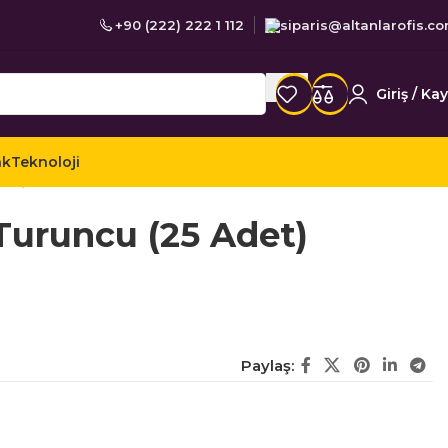
+90 (222) 222 1 112
siparis@altanlarofis.c
Giriş / Kay
ak
Teknoloji
 Arşivleme
Plastik Klasörler
Turuncu (25 Adet)
Paylaş: