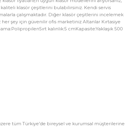
z klasör fiyatlarıEn uygun klasör modellerini arıyorsanız,
iteli klasör çeşitlerini bulabilirsiniz. Kendi servis
rmalarla çalışmaktadır. Diğer klasör çeşitlerini incelemek
her şey için güvenilir ofis marketiniz Altanlar Kırtasiye
ama:PolipropilenSırt kalınlık:5 cmKapasite:Yaklaşık 500
zere tüm Türkiye’de bireysel ve kurumsal müşterilerine