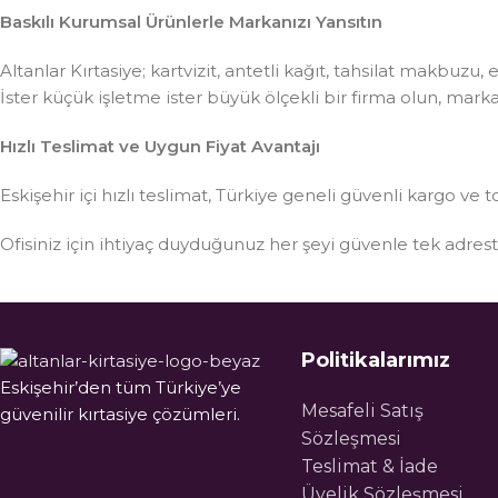
Baskılı Kurumsal Ürünlerle Markanızı Yansıtın
Altanlar Kırtasiye; kartvizit, antetli kağıt, tahsilat makbuzu
İster küçük işletme ister büyük ölçekli bir firma olun, mar
Hızlı Teslimat ve Uygun Fiyat Avantajı
Eskişehir içi hızlı teslimat, Türkiye geneli güvenli kargo ve t
Ofisiniz için ihtiyaç duyduğunuz her şeyi güvenle tek adre
Politikalarımız
Eskişehir’den tüm Türkiye’ye
Mesafeli Satış
güvenilir kırtasiye çözümleri.
Sözleşmesi
Teslimat & İade
Üyelik Sözleşmesi