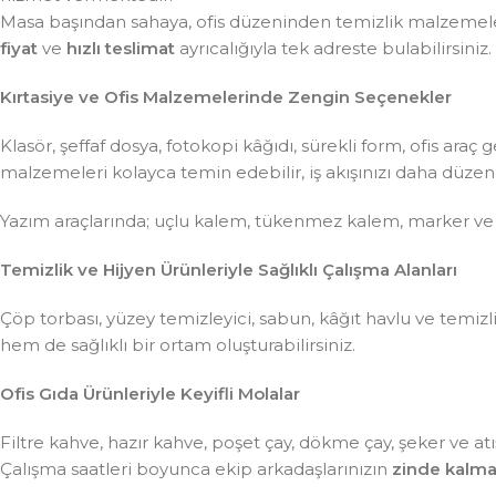
Masa başından sahaya, ofis düzeninden temizlik malzemeler
fiyat
ve
hızlı teslimat
ayrıcalığıyla tek adreste bulabilirsiniz.
Kırtasiye ve Ofis Malzemelerinde Zengin Seçenekler
Klasör, şeffaf dosya, fotokopi kâğıdı, sürekli form, ofis ar
malzemeleri kolayca temin edebilir, iş akışınızı daha düzenli 
Yazım araçlarında; uçlu kalem, tükenmez kalem, marker ve
Temizlik ve Hijyen Ürünleriyle Sağlıklı Çalışma Alanları
Çöp torbası, yüzey temizleyici, sabun, kâğıt havlu ve temiz
hem de sağlıklı bir ortam oluşturabilirsiniz.
Ofis Gıda Ürünleriyle Keyifli Molalar
Filtre kahve, hazır kahve, poşet çay, dökme çay, şeker ve atış
Çalışma saatleri boyunca ekip arkadaşlarınızın
zinde kalma