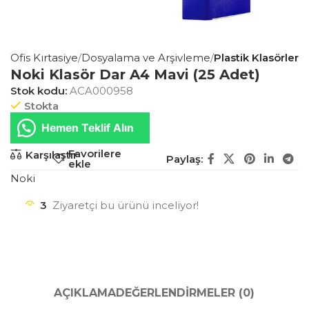
a
Ofis Kırtasiye
Dosyalama ve Arşivleme
Plastik Klasörler
Noki Klasör Dar A4 Mavi (25 Adet)
Stok kodu:
ACA000958
Stokta
Hemen Teklif Alın
Favorilere
Karşılaştır
Paylaş:
ekle
Noki
3
Ziyaretçi bu ürünü inceliyor!
AÇIKLAMA
DEĞERLENDIRMELER (0)