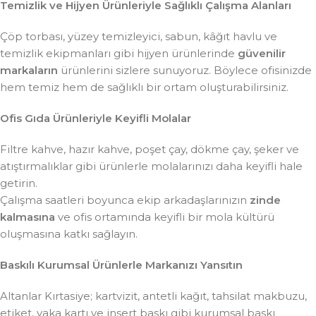
Temizlik ve Hijyen Ürünleriyle Sağlıklı Çalışma Alanları
Çöp torbası, yüzey temizleyici, sabun, kâğıt havlu ve
temizlik ekipmanları gibi hijyen ürünlerinde
güvenilir
markaların
ürünlerini sizlere sunuyoruz. Böylece ofisinizde
hem temiz hem de sağlıklı bir ortam oluşturabilirsiniz.
Ofis Gıda Ürünleriyle Keyifli Molalar
Filtre kahve, hazır kahve, poşet çay, dökme çay, şeker ve
atıştırmalıklar gibi ürünlerle molalarınızı daha keyifli hale
getirin.
Çalışma saatleri boyunca ekip arkadaşlarınızın
zinde
kalmasına
ve ofis ortamında keyifli bir mola kültürü
oluşmasına katkı sağlayın.
Baskılı Kurumsal Ürünlerle Markanızı Yansıtın
Altanlar Kırtasiye; kartvizit, antetli kağıt, tahsilat makbuzu,
etiket, yaka kartı ve insert baskı gibi kurumsal baskı