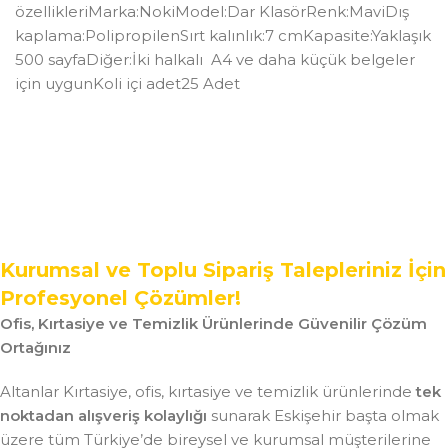
özellikleriMarka:NokiModel:Dar KlasörRenk:MaviDış
kaplama:PolipropilenSırt kalınlık:7 cmKapasite:Yaklaşık
500 sayfaDiğer:İki halkalı A4 ve daha küçük belgeler
için uygunKoli içi adet25 Adet
Kurumsal ve Toplu Sipariş Talepleriniz İçin
Profesyonel Çözümler!
Ofis, Kırtasiye ve Temizlik Ürünlerinde Güvenilir Çözüm
Ortağınız
Altanlar Kırtasiye, ofis, kırtasiye ve temizlik ürünlerinde
tek
noktadan alışveriş kolaylığı
sunarak Eskişehir başta olmak
üzere tüm Türkiye’de bireysel ve kurumsal müşterilerine