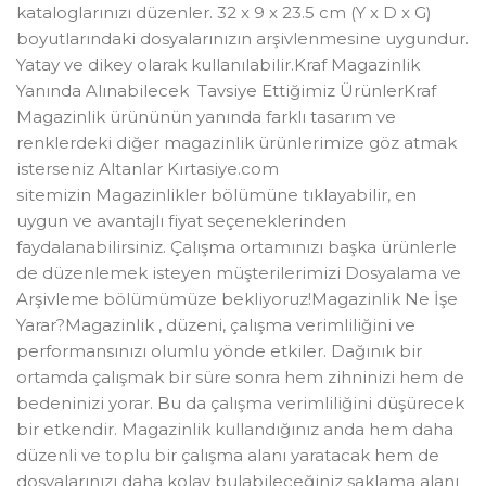
kataloglarınızı düzenler. 32 x 9 x 23.5 cm (Y x D x G)
boyutlarındaki dosyalarınızın arşivlenmesine uygundur.
Yatay ve dikey olarak kullanılabilir.Kraf Magazinlik
Yanında Alınabilecek Tavsiye Ettiğimiz ÜrünlerKraf
Magazinlik ürününün yanında farklı tasarım ve
renklerdeki diğer magazinlik ürünlerimize göz atmak
isterseniz Altanlar Kırtasiye.com
sitemizin Magazinlikler bölümüne tıklayabilir, en
uygun ve avantajlı fiyat seçeneklerinden
faydalanabilirsiniz. Çalışma ortamınızı başka ürünlerle
de düzenlemek isteyen müşterilerimizi Dosyalama ve
Arşivleme bölümümüze bekliyoruz!Magazinlik Ne İşe
Yarar?Magazinlik , düzeni, çalışma verimliliğini ve
performansınızı olumlu yönde etkiler. Dağınık bir
ortamda çalışmak bir süre sonra hem zihninizi hem de
bedeninizi yorar. Bu da çalışma verimliliğini düşürecek
bir etkendir. Magazinlik kullandığınız anda hem daha
düzenli ve toplu bir çalışma alanı yaratacak hem de
dosyalarınızı daha kolay bulabileceğiniz saklama alanı