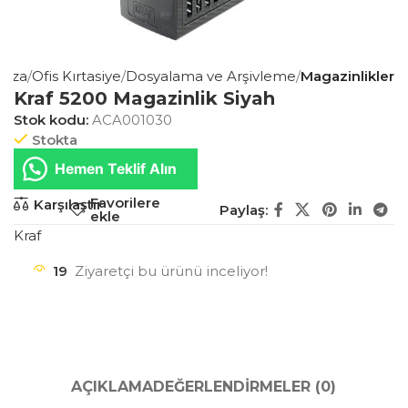
aza
Ofis Kırtasiye
Dosyalama ve Arşivleme
Magazinlikler
Kraf 5200 Magazinlik Siyah
Stok kodu:
ACA001030
Stokta
Hemen Teklif Alın
Favorilere
Karşılaştır
Paylaş:
ekle
Kraf
19
Ziyaretçi bu ürünü inceliyor!
AÇIKLAMA
DEĞERLENDIRMELER (0)