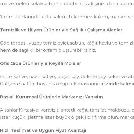
malzemeleri kolayca temin edebilir, iş akışınızı daha düzenli 
Yazım araçlarında; uçlu kalem, tükenmez kalem, marker ve
Temizlik ve Hijyen Ürünleriyle Sağlıklı Çalışma Alanları
Çöp torbası, yüzey temizleyici, sabun, kâğıt havlu ve temiz
hem de sağlıklı bir ortam oluşturabilirsiniz.
Ofis Gıda Ürünleriyle Keyifli Molalar
Filtre kahve, hazır kahve, poşet çay, dökme çay, şeker ve atış
Çalışma saatleri boyunca ekip arkadaşlarınızın
zinde kalma
Baskılı Kurumsal Ürünlerle Markanızı Yansıtın
Altanlar Kırtasiye; kartvizit, antetli kağıt, tahsilat makbuzu
İster küçük işletme ister büyük ölçekli bir firma olun, mar
Hızlı Teslimat ve Uygun Fiyat Avantajı