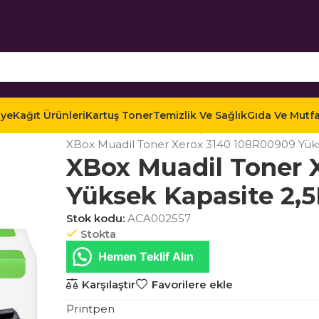
iye
Kağıt Ürünleri
Kartuş Toner
Temizlik Ve Sağlık
Gıda Ve Mutf
Ana Sayfa
Mağaza
Kartuş Toner
Muadil Tonerl
XBox Muadil Toner Xerox 3140 108R00909 Yüks
XBox Muadil Toner 
Yüksek Kapasite 2,
Stok kodu:
ACA002557
Stokta
Hemen Teklif Alın
Karşılaştır
Favorilere ekle
Printpen