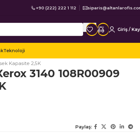
+90 (222) 222 1 112
siparis@altanlarofis.c
Giriş / Kay
ak
Teknoloji
er
Xerox Muadil Toner
ek Kapasite 2,5K
Xerox 3140 108R00909
5K
Paylaş: