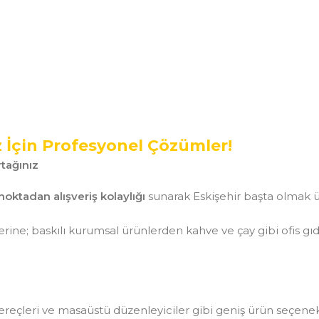
z İçin Profesyonel Çözümler!
tağınız
noktadan alışveriş kolaylığı
sunarak Eskişehir başta olmak ü
ine; baskılı kurumsal ürünlerden kahve ve çay gibi ofis gı
aç gereçleri ve masaüstü düzenleyiciler gibi geniş ürün seçen