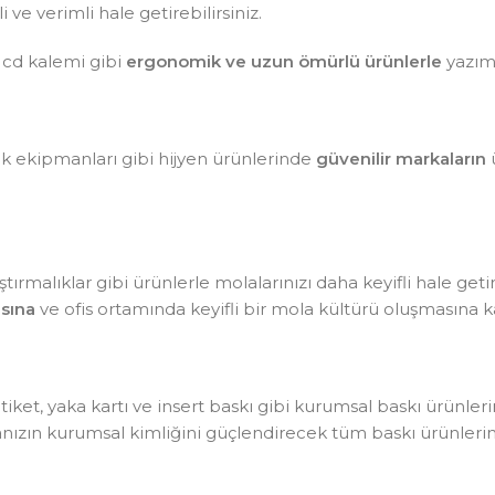
ve verimli hale getirebilirsiniz.
 cd kalemi gibi
ergonomik ve uzun ömürlü ürünlerle
yazım 
lik ekipmanları gibi hijyen ürünlerinde
güvenilir markaların
ü
tırmalıklar gibi ürünlerle molalarınızı daha keyifli hale getir
sına
ve ofis ortamında keyifli bir mola kültürü oluşmasına ka
, etiket, yaka kartı ve insert baskı gibi kurumsal baskı ürünle
kanızın kurumsal kimliğini güçlendirecek tüm baskı ürünlerin