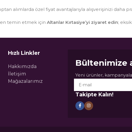
optan alımlarda özel fiyat avantajlarıyla alışverişinizi daha pr
sten temin etmek için
Altanlar Kırtasiye’yi ziyaret edin
; eksi
Hızlı Linkler
Bültenimize 
Hakkımızda
İletişim
Yeni ürünler, kampanyalar
Mağazalarımız
Takipte Kalın!