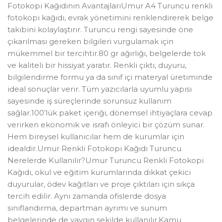
Fotokopi Kağıdının AvantajlarıUmur A4 Turuncu renkli
fotokopi kağıdı, evrak yönetimini renklendirerek belge
takibini kolaylaştırır. Turuncu rengi sayesinde öne
çıkarılması gereken bilgileri vurgulamak için
mükemmel bir tercihtir.80 gr ağırlığı, belgelerde tok
ve kaliteli bir hissiyat yaratır. Renkli çıktı, duyuru,
bilgilendirme formu ya da sınıf içi materyal üretiminde
ideal sonuçlar verir. Tüm yazıcılarla uyumlu yapısı
sayesinde iş süreçlerinde sorunsuz kullanım
sağlar.100’lük paket içeriği, dönemsel ihtiyaçlara cevap
verirken ekonomik ve israfı önleyici bir çözüm sunar.
Hem bireysel kullanıcılar hem de kurumlar için
idealdir.Umur Renkli Fotokopi Kağıdı Turuncu
Nerelerde Kullanılır?Umur Turuncu Renkli Fotokopi
Kağıdı, okul ve eğitim kurumlarında dikkat çekici
duyurular, ödev kağıtları ve proje çıktıları için sıkça
tercih edilir. Aynı zamanda ofislerde dosya
sınıflandırma, departman ayrımı ve sunum
belgelerinde de yaygın şekilde kullanılır.Kamu