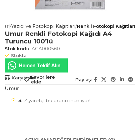
nleri
Yazıcı ve Fotokopi Kağıtları
Renkli Fotokopi Kağıtları
Umur Renkli Fotokopi Kağıdı A4
Turuncu 100’lü
Stok kodu:
ACA000560
Stokta
Hemen Teklif Alın
Favorilere
Karşılaştır
Paylaş:
ekle
Umur
4
Ziyaretçi bu ürünü inceliyor!