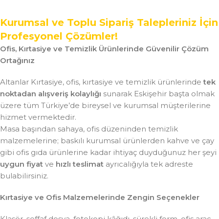
Kurumsal ve Toplu Sipariş Talepleriniz İçin
Profesyonel Çözümler!
Ofis, Kırtasiye ve Temizlik Ürünlerinde Güvenilir Çözüm
Ortağınız
Altanlar Kırtasiye, ofis, kırtasiye ve temizlik ürünlerinde
tek
noktadan alışveriş kolaylığı
sunarak Eskişehir başta olmak
üzere tüm Türkiye’de bireysel ve kurumsal müşterilerine
hizmet vermektedir.
Masa başından sahaya, ofis düzeninden temizlik
malzemelerine; baskılı kurumsal ürünlerden kahve ve çay
gibi ofis gıda ürünlerine kadar ihtiyaç duyduğunuz her şeyi
uygun fiyat
ve
hızlı teslimat
ayrıcalığıyla tek adreste
bulabilirsiniz.
Kırtasiye ve Ofis Malzemelerinde Zengin Seçenekler
Klasör, şeffaf dosya, fotokopi kâğıdı, sürekli form, ofis araç