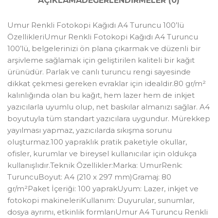
AÇIKLAMA
DEĞERLENDIRMELER (0)
Umur Renkli Fotokopi Kağıdı A4 Turuncu 100’lü
ÖzellikleriUmur Renkli Fotokopi Kağıdı A4 Turuncu
100’lü, belgelerinizi ön plana çıkarmak ve düzenli bir
arşivleme sağlamak için geliştirilen kaliteli bir kağıt
ürünüdür. Parlak ve canlı turuncu rengi sayesinde
dikkat çekmesi gereken evraklar için idealdir.80 gr/m²
kalınlığında olan bu kağıt, hem lazer hem de inkjet
yazıcılarla uyumlu olup, net baskılar almanızı sağlar. A4
boyutuyla tüm standart yazıcılara uygundur. Mürekkep
yayılması yapmaz, yazıcılarda sıkışma sorunu
oluşturmaz.100 yapraklık pratik paketiyle okullar,
ofisler, kurumlar ve bireysel kullanıcılar için oldukça
kullanışlıdır.Teknik Özellikler:Marka: UmurRenk:
TuruncuBoyut: A4 (210 x 297 mm)Gramaj: 80
gr/m²Paket İçeriği: 100 yaprakUyum: Lazer, inkjet ve
fotokopi makineleriKullanım: Duyurular, sunumlar,
dosya ayrımı, etkinlik formlarıUmur A4 Turuncu Renkli