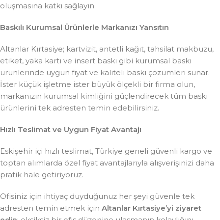
oluşmasına katkı sağlayın.
Baskılı Kurumsal Ürünlerle Markanızı Yansıtın
Altanlar Kırtasiye; kartvizit, antetli kağıt, tahsilat makbuzu,
etiket, yaka kartı ve insert baskı gibi kurumsal baskı
ürünlerinde uygun fiyat ve kaliteli baskı çözümleri sunar.
İster küçük işletme ister büyük ölçekli bir firma olun,
markanızın kurumsal kimliğini güçlendirecek tüm baskı
ürünlerini tek adresten temin edebilirsiniz.
Hızlı Teslimat ve Uygun Fiyat Avantajı
Eskişehir içi hızlı teslimat, Türkiye geneli güvenli kargo ve
toptan alımlarda özel fiyat avantajlarıyla alışverişinizi daha
pratik hale getiriyoruz.
Ofisiniz için ihtiyaç duyduğunuz her şeyi güvenle tek
adresten temin etmek için
Altanlar Kırtasiye’yi ziyaret
edin
; eksiksiz bir ofis düzenine ulaşmanın kolaylığını