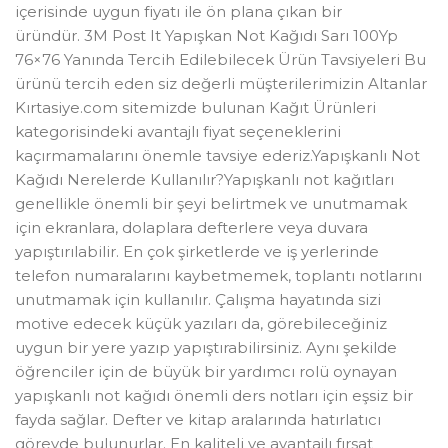
içerisinde uygun fiyatı ile ön plana çıkan bir
üründür. 3M Post It Yapışkan Not Kağıdı Sarı 100Yp
76×76 Yanında Tercih Edilebilecek Ürün Tavsiyeleri Bu
ürünü tercih eden siz değerli müşterilerimizin Altanlar
Kırtasiye.com sitemizde bulunan Kağıt Ürünleri
kategorisindeki avantajlı fiyat seçeneklerini
kaçırmamalarını önemle tavsiye ederiz.Yapışkanlı Not
Kağıdı Nerelerde Kullanılır?Yapışkanlı not kağıtları
genellikle önemli bir şeyi belirtmek ve unutmamak
için ekranlara, dolaplara defterlere veya duvara
yapıştırılabilir. En çok şirketlerde ve iş yerlerinde
telefon numaralarını kaybetmemek, toplantı notlarını
unutmamak için kullanılır. Çalışma hayatında sizi
motive edecek küçük yazıları da, görebileceğiniz
uygun bir yere yazıp yapıştırabilirsiniz. Aynı şekilde
öğrenciler için de büyük bir yardımcı rolü oynayan
yapışkanlı not kağıdı önemli ders notları için eşsiz bir
fayda sağlar. Defter ve kitap aralarında hatırlatıcı
görevde bulunurlar. En kaliteli ve avantajlı fırsat