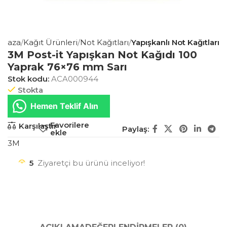
ağaza
Kağıt Ürünleri
Not Kağıtları
Yapışkanlı Not Kağıtları
3M Post-it Yapışkan Not Kağıdı 100
Yaprak 76×76 mm Sarı
Stok kodu:
ACA000944
Stokta
Hemen Teklif Alın
Favorilere
Karşılaştır
Paylaş:
ekle
3M
5
Ziyaretçi bu ürünü inceliyor!