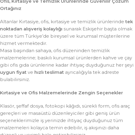
Ofis, Kırtasiye ve Temizlik Ürünlerinde Güvenilir Çözüm
Ortağınız
Altanlar Kırtasiye, ofis, kırtasiye ve temizlik ürünlerinde
tek
noktadan alışveriş kolaylığı
sunarak Eskişehir başta olmak
üzere tüm Türkiye’de bireysel ve kurumsal müşterilerine
hizmet vermektedir.
Masa başından sahaya, ofis düzeninden temizlik
malzemelerine; baskılı kurumsal ürünlerden kahve ve çay
gibi ofis gıda ürünlerine kadar ihtiyaç duyduğunuz her şeyi
uygun fiyat
ve
hızlı teslimat
ayrıcalığıyla tek adreste
bulabilirsiniz.
Kırtasiye ve Ofis Malzemelerinde Zengin Seçenekler
Klasör, şeffaf dosya, fotokopi kâğıdı, sürekli form, ofis araç
gereçleri ve masaüstü düzenleyiciler gibi geniş ürün
seçeneklerimizle iş yerinizde ihtiyaç duyduğunuz tüm
malzemeleri kolayca temin edebilir, iş akışınızı daha
düzenli ve verimli hale getirebilirsiniz.