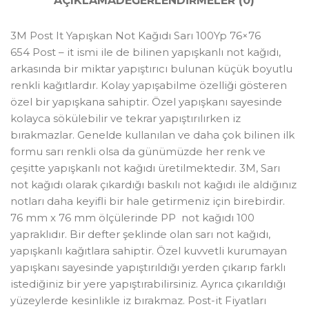
AÇIKLAMA
DEĞERLENDIRMELER (0)
3M Post It Yapışkan Not Kağıdı Sarı 100Yp 76×76
654 Post – it ismi ile de bilinen yapışkanlı not kağıdı,
arkasında bir miktar yapıştırıcı bulunan küçük boyutlu
renkli kağıtlardır. Kolay yapışabilme özelliği gösteren
özel bir yapışkana sahiptir. Özel yapışkanı sayesinde
kolayca sökülebilir ve tekrar yapıştırılırken iz
bırakmazlar. Genelde kullanılan ve daha çok bilinen ilk
formu sarı renkli olsa da günümüzde her renk ve
çeşitte yapışkanlı not kağıdı üretilmektedir. 3M, Sarı
not kağıdı olarak çıkardığı baskılı not kağıdı ile aldığınız
notları daha keyifli bir hale getirmeniz için birebirdir.
76 mm x 76 mm ölçülerinde PP not kağıdı 100
yapraklıdır. Bir defter şeklinde olan sarı not kağıdı,
yapışkanlı kağıtlara sahiptir. Özel kuvvetli kurumayan
yapışkanı sayesinde yapıştırıldığı yerden çıkarıp farklı
istediğiniz bir yere yapıştırabilirsiniz. Ayrıca çıkarıldığı
yüzeylerde kesinlikle iz bırakmaz. Post-it Fiyatları