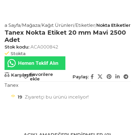
Ana Sayfa
Mağaza
Kağıt Ürünleri
Etiketler
Nokta Etiketler
Tanex Nokta Etiket 20 mm Mavi 2500
Adet
Stok kodu:
ACA000842
Stokta
Hemen Teklif Alın
Favorilere
Karşılaştır
Paylaş:
ekle
Tanex
19
Ziyaretçi bu ürünü inceliyor!