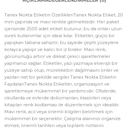
AÇIKLAMA
DEĞERLENDIRMELER (0)
Tanex Nokta Etiketin ÖzellikleriTanex Nokta Etiket, 20
mm çapında ve mavi renkte gelmektedir. Her paket
içerisinde 2500 adet etiket bulunur, bu da onları uzun
süreli kullanımlar için ideal kılar. Etiketler, güçlü bir
yapışkan tabana sahiptir, bu sayede çeşitli yüzeylere
kolayca yapışır ve kalıcı bir iz bırakır. Mavi renk,
görünürlüğü artırır ve dikkat çekici işaretlemeler
yapmanızı sağlar. Etiketler, yazı yazmaya elverişli bir
yüzeye sahip olup, mürekkebin dağılmasını önler ve
yazıları net bir şekilde sergiler.Tanex Nokta Etiketin
FaydalarıTanex Nokta Etiketler, organizasyon ve
işaretlemeye mükemmel bir yardımcıdır. Ofislerde,
okullarda ve evlerde dokümanları, klasörleri veya
kitapları renk kodlaması ile düzenlemek için idealdir.
Mavi renk, acil veya önemli bilgileri belirtmek için
mükemmel bir seçenektir. Çalışma alanınızı organize
etmek, önemli tarihleri veya toplantı notlarını