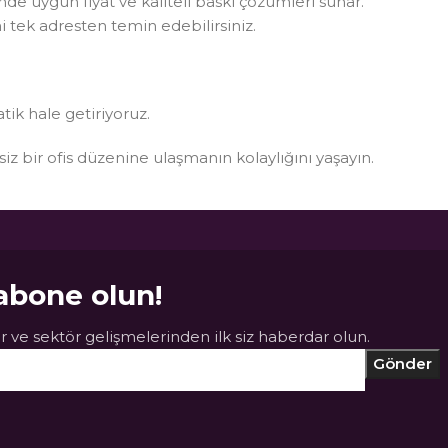
rinde uygun fiyat ve kaliteli baskı çözümleri sunar.
i tek adresten temin edebilirsiniz.
atik hale getiriyoruz.
ksiz bir ofis düzenine ulaşmanın kolaylığını yaşayın.
abone olun!
 ve sektör gelişmelerinden ilk siz haberdar olun.