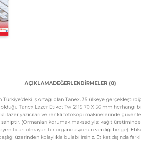
AÇIKLAMA
DEĞERLENDIRMELER (0)
Türkiye’deki iş ortağı olan Tanex, 35 ülkeye gerçekleştirdiğ
ş olduğu Tanex Lazer Etiket Tw-2115 70 X 56 mm herhangi bi
li lazer yazıcıları ve renkli fotokopi makinelerinde güvenle
ahiptir. (Ormanları korumak maksadıyla; kağıt üretiminde kul
tleyen ticari olmayan bir organizasyonun verdiği belge). Et
 başlığı üzerinden kolaylıkla bulabilirsiniz. Etiket dışında far