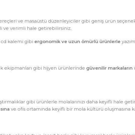
aç gereçleri ve masaüstü düzenleyiciler gibi geniş ürün seçen
ve verimli hale getirebilirsiniz.
 cd kalemi gibi
ergonomik ve uzun ömürlü ürünlerle
yazım 
lik ekipmanları gibi hijyen ürünlerinde
güvenilir markaların
ü
tırmalıklar gibi ürünlerle molalarınızı daha keyifli hale getir
sına
ve ofis ortamında keyifli bir mola kültürü oluşmasına ka