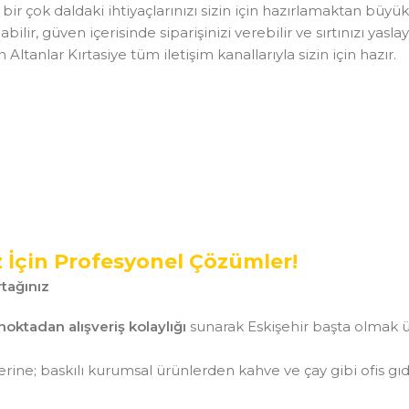
klı bir çok daldaki ihtiyaçlarınızı sizin için hazırlamaktan b
ilir, güven içerisinde siparişinizi verebilir ve sırtınızı ya
tanlar Kırtasiye tüm iletişim kanallarıyla sizin için hazır.
z İçin Profesyonel Çözümler!
tağınız
noktadan alışveriş kolaylığı
sunarak Eskişehir başta olmak ü
ine; baskılı kurumsal ürünlerden kahve ve çay gibi ofis gı