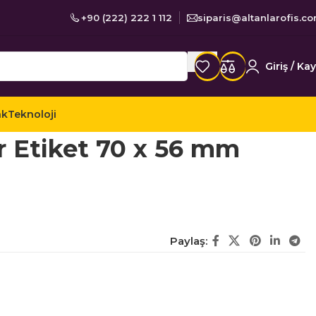
+90 (222) 222 1 112
siparis@altanlarofis.c
Giriş / Kay
ak
Teknoloji
er Etiketler
Tanex TW-2115 Lazer Etiket 70 x 56 mm
r Etiket 70 x 56 mm
Paylaş: