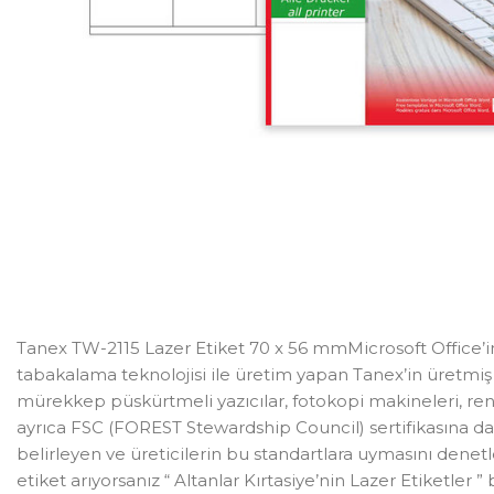
Tanex TW-2115 Lazer Etiket 70 x 56 mmMicrosoft Office’in 
tabakalama teknolojisi ile üretim yapan Tanex’in üretmi
mürekkep püskürtmeli yazıcılar, fotokopi makineleri, renk
ayrıca FSC (FOREST Stewardship Council) sertifikasına da s
belirleyen ve üreticilerin bu standartlara uymasını dene
etiket arıyorsanız “ Altanlar Kırtasiye’nin Lazer Etiketler ”