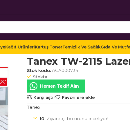
iye
Kağıt Ürünleri
Kartuş Toner
Temizlik Ve Sağlık
Gıda Ve Mutf
Ana Sayfa
Mağaza
Kağıt Ürünleri
Etiketler
Laz
Tanex TW-2115 Laze
Stok kodu:
ACA000734
Stokta
Hemen Teklif Alın
Karşılaştır
Favorilere ekle
Tanex
10
Ziyaretçi bu ürünü inceliyor!