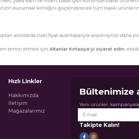
, etiket, yaka kartı ve insert baskı gibi kurumsal baskı ürünle
kanızın kurumsal kimliğini güçlendirecek tüm baskı ürünlerin
optan alımlarda özel fiyat avantajlarıyla alışverişinizi daha pr
sten temin etmek için
Altanlar Kırtasiye’yi ziyaret edin
; eksi
Hızlı Linkler
Bültenimize 
Hakkımızda
İletişim
Yeni ürünler, kampanyalar
Mağazalarımız
Takipte Kalın!