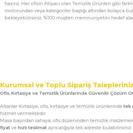
hazırız. Her ofisin ihtiyacı olan Temizlik Ürünleri gibi far
motorundan veya kategoriler başlığı altından kolayca bulab
bekleyebilirsiniz. %100 müşteri memnuniyetini hedef alan Al
Kurumsal ve Toplu Sipariş Taleplerini
Ofis, Kırtasiye ve Temizlik Ürünlerinde Güvenilir Çözüm Or
Altanlar Kırtasiye, ofis, kırtasiye ve temizlik ürünlerinde
tek 
hizmet vermektedir.
Masa başından sahaya, ofis düzeninden temizlik malzemeler
fiyat
ve
hızlı teslimat
ayrıcalığıyla tek adreste bulabilirsiniz.