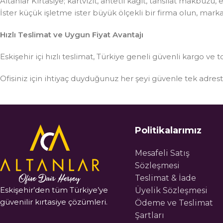
Altanlar Kırtasiye; kartvizit, antetli kağıt, tahsilat makbuzu
İster küçük işletme ister büyük ölçekli bir firma olun, mar
Hızlı Teslimat ve Uygun Fiyat Avantajı
Eskişehir içi hızlı teslimat, Türkiye geneli güvenli kargo ve t
Ofisiniz için ihtiyaç duyduğunuz her şeyi güvenle tek adre
Politikalarımız
Mesafeli Satış
Sözleşmesi
Teslimat & İade
Eskişehir’den tüm Türkiye’ye
Üyelik Sözleşmesi
güvenilir kırtasiye çözümleri.
Ödeme ve Teslimat
Şartları