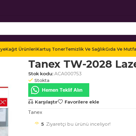
iye
Kağıt Ürünleri
Kartuş Toner
Temizlik Ve Sağlık
Gıda Ve Mutf
Ana Sayfa
Mağaza
Kağıt Ürünleri
Etiketler
Laz
Tanex TW-2028 Laze
Stok kodu:
ACA000753
Stokta
Hemen Teklif Alın
Karşılaştır
Favorilere ekle
Tanex
5
Ziyaretçi bu ürünü inceliyor!