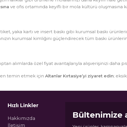
sına
ve ofis ortamında keyifli bir mola kültürü oluşmasına ka
, etiket, yaka kartı ve insert baskı gibi kurumsal baskı ürünle
kanızın kurumsal kimliğini güçlendirecek tüm baskı ürünlerin
optan alımlarda özel fiyat avantajlarıyla alışverişinizi daha pr
sten temin etmek için
Altanlar Kırtasiye’yi ziyaret edin
; eksi
Hızlı Linkler
Bültenimize 
Hakkımızda
İletişim
Yeni ürünler, kampanyalar