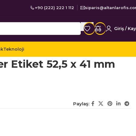
+90 (222) 222 1 112
siparis@altanlarofis.c
Giriş / Kay
ak
Teknoloji
er Etiketler
Tanex TW-2028 Lazer Etiket 52,5 x 41 mm
r Etiket 52,5 x 41 mm
Paylaş: