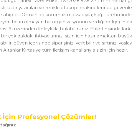
ş olduğu Tanex Lazer Etiket Tw-2028 52.5 X 41 mm herhangi 
li lazer yazıcıları ve renkli fotokopi makinelerinde güvenle
ahiptir. (Ormanları korumak maksadıyla; kağıt üretiminde kul
tleyen ticari olmayan bir organizasyonun verdiği belge). Et
 başlığı üzerinden kolaylıkla bulabilirsiniz. Etiket dışında far
klı bir çok daldaki ihtiyaçlarınızı sizin için hazırlamaktan b
ilir, güven içerisinde siparişinizi verebilir ve sırtınızı ya
tanlar Kırtasiye tüm iletişim kanallarıyla sizin için hazır.
z İçin Profesyonel Çözümler!
tağınız