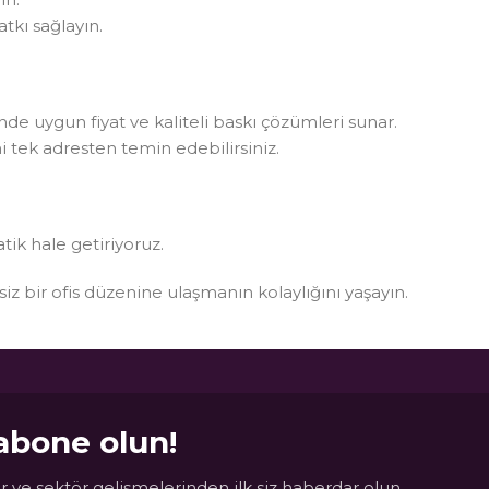
tkı sağlayın.
rinde uygun fiyat ve kaliteli baskı çözümleri sunar.
i tek adresten temin edebilirsiniz.
atik hale getiriyoruz.
ksiz bir ofis düzenine ulaşmanın kolaylığını yaşayın.
abone olun!
 ve sektör gelişmelerinden ilk siz haberdar olun.