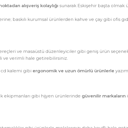
noktadan alışveriş kolaylığı
sunarak Eskişehir başta olmak ü
ine; baskılı kurumsal ürünlerden kahve ve çay gibi ofis gı
aç gereçleri ve masaüstü düzenleyiciler gibi geniş ürün seçen
ve verimli hale getirebilirsiniz.
 cd kalemi gibi
ergonomik ve uzun ömürlü ürünlerle
yazım 
lik ekipmanları gibi hijyen ürünlerinde
güvenilir markaların
ü
tırmalıklar gibi ürünlerle molalarınızı daha keyifli hale getir