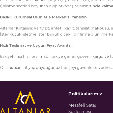
Çalışma saatleri boyunca ekip arkadaşlarınızın
zinde kalma
Baskılı Kurumsal Ürünlerle Markanızı Yansıtın
Altanlar Kırtasiye; kartvizit, antetli kağıt, tahsilat makbuzu
İster küçük işletme ister büyük ölçekli bir firma olun, mar
Hızlı Teslimat ve Uygun Fiyat Avantajı
Eskişehir içi hızlı teslimat, Türkiye geneli güvenli kargo ve t
Ofisiniz için ihtiyaç duyduğunuz her şeyi güvenle tek adre
Politikalarımız
Mesafeli Satış
Sözleşmesi