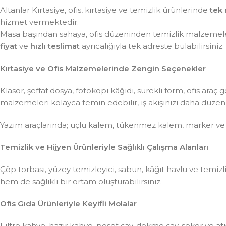
Altanlar Kırtasiye, ofis, kırtasiye ve temizlik ürünlerinde
tek 
hizmet vermektedir.
Masa başından sahaya, ofis düzeninden temizlik malzemeler
fiyat
ve
hızlı teslimat
ayrıcalığıyla tek adreste bulabilirsiniz.
Kırtasiye ve Ofis Malzemelerinde Zengin Seçenekler
Klasör, şeffaf dosya, fotokopi kâğıdı, sürekli form, ofis ar
malzemeleri kolayca temin edebilir, iş akışınızı daha düzenli 
Yazım araçlarında; uçlu kalem, tükenmez kalem, marker ve
Temizlik ve Hijyen Ürünleriyle Sağlıklı Çalışma Alanları
Çöp torbası, yüzey temizleyici, sabun, kâğıt havlu ve temiz
hem de sağlıklı bir ortam oluşturabilirsiniz.
Ofis Gıda Ürünleriyle Keyifli Molalar
Filtre kahve, hazır kahve, poşet çay, dökme çay, şeker ve atış