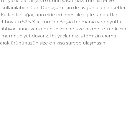
bir yazıcıda sıkışma sorunu yaşatmaz. Tüm lazer ve
 kullanılabilir. Geri Dönüşüm için de uygun olan etiketler
lanılan ağaçların elde edilmesi ile ilgili standartları
iket boyutu 52.5 X 41 mm’dir.Başka bir marka ve boyutta
klı ihtiyaçlarınız varsa bunun için de size hizmet etmek için
üyük memnuniyet duyarız. İhtiyaçlarınızı sitemizin arama
slayarak ürününüzün size en kısa sürede ulaşmasını