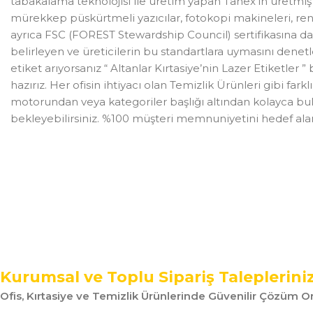
tabakalama teknolojisi ile üretim yapan Tanex’in üretmi
mürekkep püskürtmeli yazıcılar, fotokopi makineleri, renk
ayrıca FSC (FOREST Stewardship Council) sertifikasına da s
belirleyen ve üreticilerin bu standartlara uymasını dene
etiket arıyorsanız “ Altanlar Kırtasiye’nin Lazer Etiketler ”
hazırız. Her ofisin ihtiyacı olan Temizlik Ürünleri gibi far
motorundan veya kategoriler başlığı altından kolayca bulab
bekleyebilirsiniz. %100 müşteri memnuniyetini hedef alan Al
Kurumsal ve Toplu Sipariş Taleplerini
Ofis, Kırtasiye ve Temizlik Ürünlerinde Güvenilir Çözüm Or