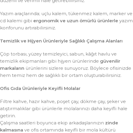
düzenli ve verimli hale getirebilirsiniz.
Yazım araçlarında; uçlu kalem, tükenmez kalem, marker ve
cd kalemi gibi
ergonomik ve uzun ömürlü ürünlerle
yazım
konforunu artırabilirsiniz.
Temizlik ve Hijyen Ürünleriyle Sağlıklı Çalışma Alanları
Çöp torbası, yüzey temizleyici, sabun, kâğıt havlu ve
temizlik ekipmanları gibi hijyen ürünlerinde
güvenilir
markaların
ürünlerini sizlere sunuyoruz. Böylece ofisinizde
hem temiz hem de sağlıklı bir ortam oluşturabilirsiniz.
Ofis Gıda Ürünleriyle Keyifli Molalar
Filtre kahve, hazır kahve, poşet çay, dökme çay, şeker ve
atıştırmalıklar gibi ürünlerle molalarınızı daha keyifli hale
getirin.
Çalışma saatleri boyunca ekip arkadaşlarınızın
zinde
kalmasına
ve ofis ortamında keyifli bir mola kültürü