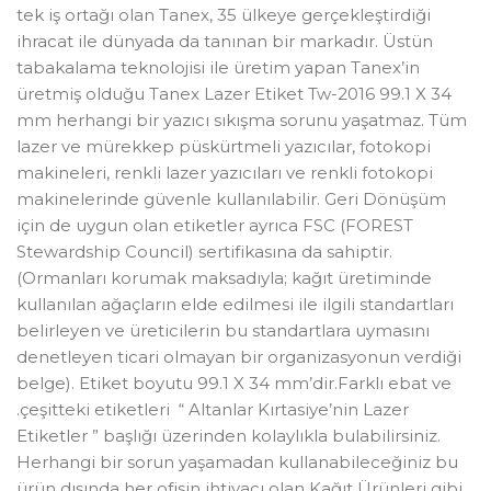
tek iş ortağı olan Tanex, 35 ülkeye gerçekleştirdiği
ihracat ile dünyada da tanınan bir markadır. Üstün
tabakalama teknolojisi ile üretim yapan Tanex’in
üretmiş olduğu Tanex Lazer Etiket Tw-2016 99.1 X 34
mm herhangi bir yazıcı sıkışma sorunu yaşatmaz. Tüm
lazer ve mürekkep püskürtmeli yazıcılar, fotokopi
makineleri, renkli lazer yazıcıları ve renkli fotokopi
makinelerinde güvenle kullanılabilir. Geri Dönüşüm
için de uygun olan etiketler ayrıca FSC (FOREST
Stewardship Council) sertifikasına da sahiptir.
(Ormanları korumak maksadıyla; kağıt üretiminde
kullanılan ağaçların elde edilmesi ile ilgili standartları
belirleyen ve üreticilerin bu standartlara uymasını
denetleyen ticari olmayan bir organizasyonun verdiği
belge). Etiket boyutu 99.1 X 34 mm’dir.Farklı ebat ve
.çeşitteki etiketleri “ Altanlar Kırtasiye’nin Lazer
Etiketler ” başlığı üzerinden kolaylıkla bulabilirsiniz.
Herhangi bir sorun yaşamadan kullanabileceğiniz bu
ürün dışında her ofisin ihtiyacı olan Kağıt Ürünleri gibi