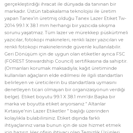
gerçekleştirdiği ihracat ile dünyada da tanınan bir
markadır. Üstün tabakalama teknolojisi ile üretim
yapan Tanex’in üretmiş olduğu Tanex Lazer Etiket Tw-
2014 99.1 X 38.1 mm herhangi bir yazıcıda sıkışma
sorunu yaşatmaz. Tüm lazer ve mürekkep püskürtmeli
yazıcılar, fotokopi makineleri, renkli lazer yazıcıları ve
renkli fotokopi makinelerinde güvenle kullanılabilir.
Geri Dönüşüm için de uygun olan etiketler ayrıca FSC
(FOREST Stewardship Council) sertifikasına da sahiptir.
(Ormanları korumak maksadıyla; kağıt üretiminde
kullanılan ağaçların elde edilmesi ile ilgili standartları
belirleyen ve üreticilerin bu standartlara uymasını
denetleyen ticari olmayan bir organizasyonun verdiği
belge). Etiket boyutu 99.1 X 38.1 mm’dir.Başka bir
marka ve boyutta etiket arıyorsanız “ Altanlar
Kırtasiye’nin Lazer Etiketler ” başlığı üzerinden
kolaylıkla bulabilirsiniz. Etiket dışında farklı
ihtiyaçlarınız varsa bunun için de size hizmet etmek
için hazırız. Her ofisin ihtiyacı olan Temizlik Ürünleri