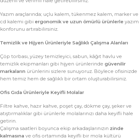
düzenli ve verimli hale getirebilirsiniz.
Yazım araçlarında; uçlu kalem, tükenmez kalem, marker ve
cd kalemi gibi
ergonomik ve uzun ömürlü ürünlerle
yazım
konforunu artırabilirsiniz.
Temizlik ve Hijyen Ürünleriyle Sağlıklı Çalışma Alanları
Çöp torbası, yüzey temizleyici, sabun, kâğıt havlu ve
temizlik ekipmanları gibi hijyen ürünlerinde
güvenilir
markaların
ürünlerini sizlere sunuyoruz. Böylece ofisinizde
hem temiz hem de sağlıklı bir ortam oluşturabilirsiniz.
Ofis Gıda Ürünleriyle Keyifli Molalar
Filtre kahve, hazır kahve, poşet çay, dökme çay, şeker ve
atıştırmalıklar gibi ürünlerle molalarınızı daha keyifli hale
getirin.
Çalışma saatleri boyunca ekip arkadaşlarınızın
zinde
kalmasına
ve ofis ortamında keyifli bir mola kültürü