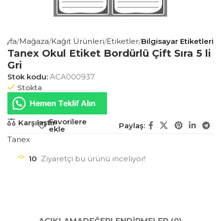
Sayfa
Mağaza
Kağıt Ürünleri
Etiketler
Bilgisayar Etiketleri
Tanex Okul Etiket Bordürlü Çift Sıra 5 li
Gri
Stok kodu:
ACA000937
Stokta
Hemen Teklif Alın
Favorilere
Karşılaştır
Paylaş:
ekle
Tanex
10
Ziyaretçi bu ürünü inceliyor!