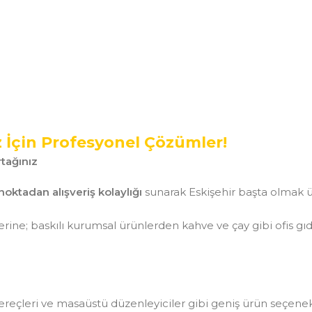
z İçin Profesyonel Çözümler!
tağınız
noktadan alışveriş kolaylığı
sunarak Eskişehir başta olmak ü
ine; baskılı kurumsal ürünlerden kahve ve çay gibi ofis gı
aç gereçleri ve masaüstü düzenleyiciler gibi geniş ürün seçen