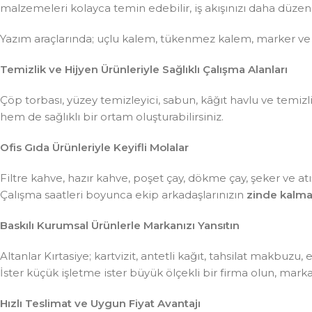
malzemeleri kolayca temin edebilir, iş akışınızı daha düzenli 
Yazım araçlarında; uçlu kalem, tükenmez kalem, marker ve
Temizlik ve Hijyen Ürünleriyle Sağlıklı Çalışma Alanları
Çöp torbası, yüzey temizleyici, sabun, kâğıt havlu ve temiz
hem de sağlıklı bir ortam oluşturabilirsiniz.
Ofis Gıda Ürünleriyle Keyifli Molalar
Filtre kahve, hazır kahve, poşet çay, dökme çay, şeker ve atış
Çalışma saatleri boyunca ekip arkadaşlarınızın
zinde kalma
Baskılı Kurumsal Ürünlerle Markanızı Yansıtın
Altanlar Kırtasiye; kartvizit, antetli kağıt, tahsilat makbuzu
İster küçük işletme ister büyük ölçekli bir firma olun, mar
Hızlı Teslimat ve Uygun Fiyat Avantajı