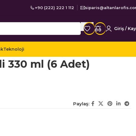
+90 (222) 222 1 112
siparis@altanlarofis.c
Giriş / Kay
ak
Teknoloji
oğuk Çaylar
Lipton Ice Tea Şeftali 330 ml (6 Adet)
li 330 ml (6 Adet)
Paylaş: