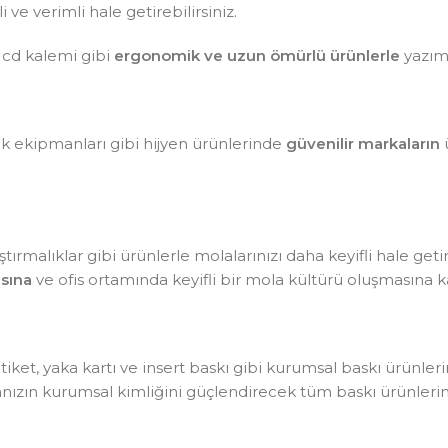
ve verimli hale getirebilirsiniz.
 cd kalemi gibi
ergonomik ve uzun ömürlü ürünlerle
yazım 
lik ekipmanları gibi hijyen ürünlerinde
güvenilir markaların
ü
tırmalıklar gibi ürünlerle molalarınızı daha keyifli hale getir
sına
ve ofis ortamında keyifli bir mola kültürü oluşmasına ka
, etiket, yaka kartı ve insert baskı gibi kurumsal baskı ürünle
kanızın kurumsal kimliğini güçlendirecek tüm baskı ürünlerin