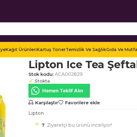
iye
Kağıt Ürünleri
Kartuş Toner
Temizlik Ve Sağlık
Gıda Ve Mutf
Ana Sayfa
Mağaza
Gıda ve Mutfak
İçecekler
S
Lipton Ice Tea Şefta
Stok kodu:
ACA002829
Stokta
Hemen Teklif Alın
Karşılaştır
Favorilere ekle
Lipton
7
Ziyaretçi bu ürünü inceliyor!