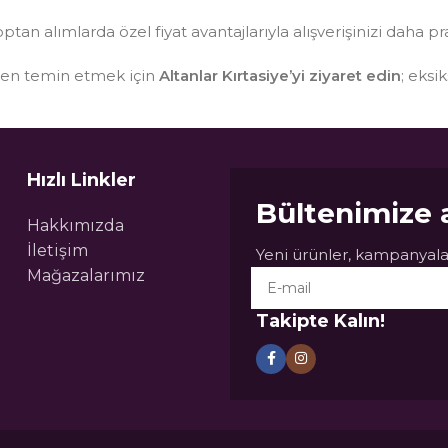
optan alımlarda özel fiyat avantajlarıyla alışverişinizi daha pr
sten temin etmek için
Altanlar Kırtasiye’yi ziyaret edin
; eksi
Hızlı Linkler
Bültenimize 
Hakkımızda
İletişim
Yeni ürünler, kampanyalar
Mağazalarımız
Takipte Kalın!